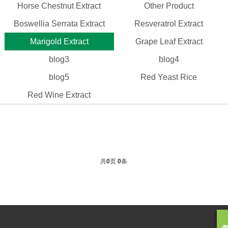
Horse Chestnut Extract
Other Product
Boswellia Serrata Extract
Resveratrol Extract
Marigold Extract
Grape Leaf Extract
blog3
blog4
blog5
Red Yeast Rice
Red Wine Extract
共
0
页
0
条