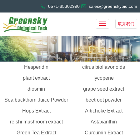
0571-85302990
sales@greenskybio.com
联系我们
Hesperidin
citrus bioflavonoids
plant extract
lycopene
diosmin
grape seed extract
Sea buckthorn Juice Powder
beetroot powder
Hops Extract
Artichoke Extract
reishi mushroom extract
Astaxanthin
Green Tea Extract
Curcumin Extract